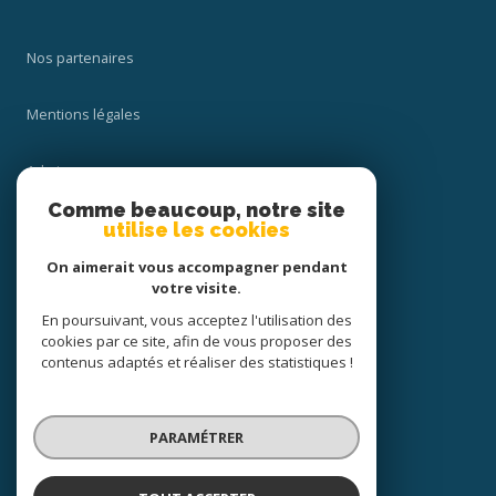
Nos partenaires
Mentions légales
Admin
Comme beaucoup, notre site
Nos honoraires
utilise les cookies
On aimerait vous accompagner pendant
Politique RGPD
votre visite.
En poursuivant, vous acceptez l'utilisation des
Cookies
cookies par ce site, afin de vous proposer des
contenus adaptés et réaliser des statistiques !
© 2026 | Tous droits réservés
PARAMÉTRER
Réalisé par