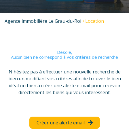
voir
voir
tous
tous
les
les
Agence immobilière Le Grau-du-Roi
Location
biens
biens
Désolé,
Aucun bien ne correspond à vos critères de recherche
N'hésitez pas à effectuer une nouvelle recherche de
bien en modifiant vos critères afin de trouver le bien
idéal ou bien à créer une alerte e-mail pour recevoir
directement les biens qui vous intéressent.
Créer une alerte email