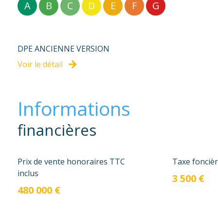
A
B
C
D
E
F
G
DPE ANCIENNE VERSION
Voir le détail
Informations
financières
Prix de vente honoraires TTC
Taxe foncièr
inclus
3 500 €
480 000 €