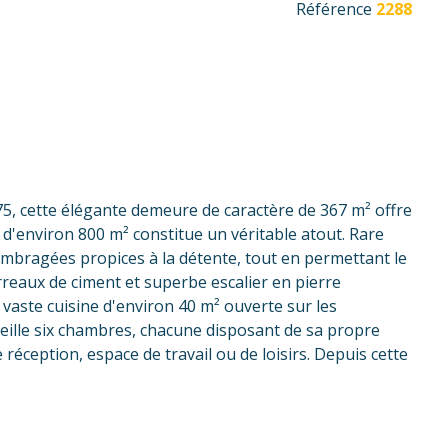
Référence
2288
5, cette élégante demeure de caractère de 367 m² offre
 d'environ 800 m² constitue un véritable atout. Rare
 ombragées propices à la détente, tout en permettant le
rreaux de ciment et superbe escalier en pierre
aste cuisine d'environ 40 m² ouverte sur les
ueille six chambres, chacune disposant de sa propre
réception, espace de travail ou de loisirs. Depuis cette
llets Ökofen et d'un chauffe-eau thermodynamique
de belles demeures en quête d'un lieu de vie plein de
nous au 06 78 01 83 51 ou au 04 66 51 51 06.