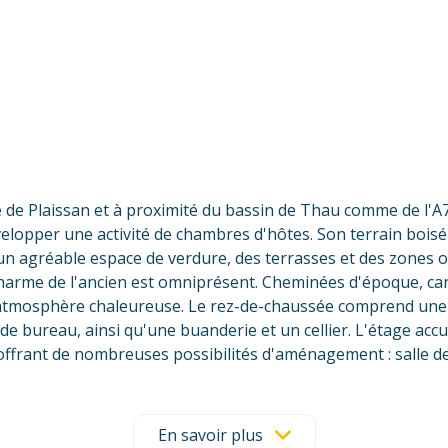
 de Plaissan et à proximité du bassin de Thau comme de l'A7
velopper une activité de chambres d'hôtes. Son terrain boisé
re un agréable espace de verdure, des terrasses et des zones
e charme de l'ancien est omniprésent. Cheminées d'époque, ca
atmosphère chaleureuse. Le rez-de-chaussée comprend une v
de bureau, ainsi qu'une buanderie et un cellier. L'étage acc
offrant de nombreuses possibilités d'aménagement : salle de 
nfort au quotidien, la maison bénéficie d'une chaudière à pe
es généreux et au fort potentiel, qui séduira les amateurs 
ent complémentaire ou pour organiser une visite, contactez-
En savoir plus