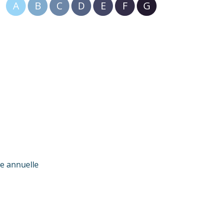
A
B
C
D
E
F
G
e annuelle