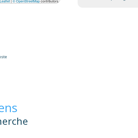
Leaflet
|
© OpenStreetMap
contributors
oste
iens
herche