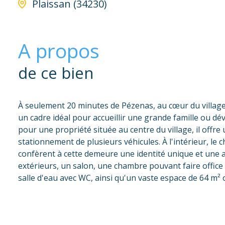
Plaissan (34230)
A propos
de ce bien
À seulement 20 minutes de Pézenas, au cœur du village
un cadre idéal pour accueillir une grande famille ou dé
pour une propriété située au centre du village, il off
stationnement de plusieurs véhicules. À l'intérieur, l
confèrent à cette demeure une identité unique et une 
extérieurs, un salon, une chambre pouvant faire office 
salle d'eau avec WC, ainsi qu'un vaste espace de 64 m² 
pièce, la vue s'étend sur le jardin arboré. Pour un co
installés en 2022. Une propriété authentique, aux volum
charme ou d'un projet d'accueil. Pour tout renseignem