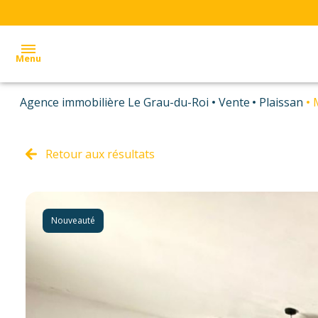
Menu
Agence immobilière Le Grau-du-Roi
Vente
Plaissan
accueil
ventes
Retour aux résultats
appartements
appartements
locations
villas et
villas et
alerte
maisons
maisons
Nouveauté
e-
autres
autres
mail
immobilier
immobilier
contact
professionnel
professionnel