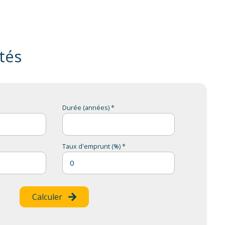
tés
Durée (années) *
Taux d'emprunt (%) *
Calculer
s